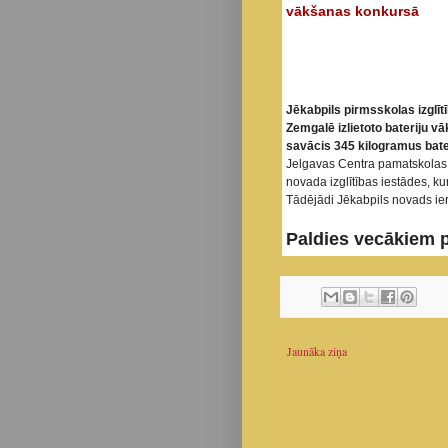
vākšanas konkursā
Jēkabpils pirmsskolas izglītī
Zemgalē izlietoto bateriju v
savācis 345 kilogramus bater
Jelgavas Centra pamatskolas 
novada izglītības iestādes, ku
Tādējādi Jēkabpils novads ie
Paldies vecākiem p
Jaunāka ziņa