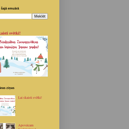
 šajā emuārā
aisti svētki!
ras ziņas
Lai skaisti svētki!
Apsveicam
Saulstariņus!