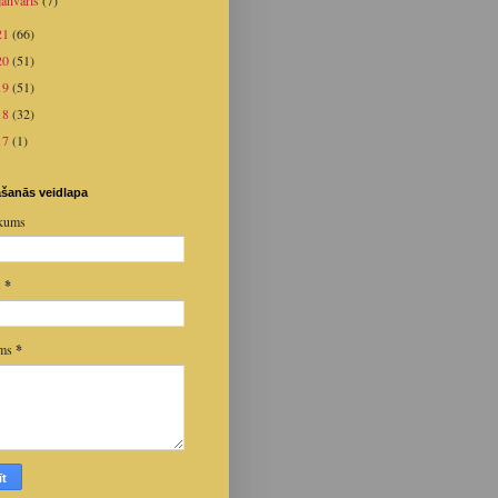
janvāris
(7)
21
(66)
20
(51)
19
(51)
18
(32)
17
(1)
šanās veidlapa
kums
s
*
ums
*