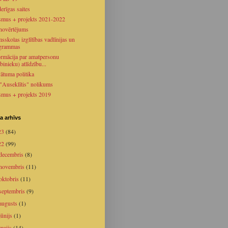
erīgas saites
smus + projekts 2021-2022
novērtējums
sskolas izglītības vadlīnijas un
grammas
ormācija par amatpersonu
binieku) atlīdzību...
vātuma politika
 "Auseklītis" nolikums
smus + projekts 2019
a arhīvs
23
(84)
22
(99)
decembris
(8)
novembris
(11)
oktobris
(11)
septembris
(9)
augusts
(1)
jūnijs
(1)
maijs
(14)