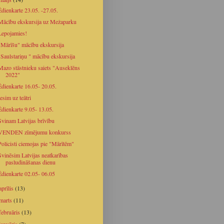
Ēdienkarte 23.05. -27.05.
Mācību ekskursija uz Mežaparku
Lepojamies!
"Mārīšu" mācību ekskursija
"Saulstariņu " mācību ekskursija
Mazo stāstnieku saiets "Auseklēns
2022"
Ēdienkarte 16.05- 20.05.
Iesim uz teātri
Ēdienkarte 9.05- 13.05.
Svinam Latvijas brīvību
VENDEN zīmējumu konkurss
Policisti ciemojas pie "Mārītēm"
Svinēsim Latvijas neatkarības
pasludināšanas dienu
Ēdienkarte 02.05- 06.05
aprīlis
(13)
marts
(11)
februāris
(13)