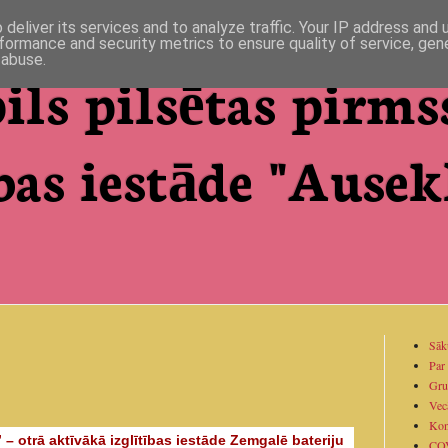
deliver its services and to analyze traffic. Your IP address and
formance and security metrics to ensure quality of service, ge
 abuse.
ils pilsētas pirms
bas iestāde "Ausekl
Sāk
Par
Gru
Vec
Kon
– otrā aktīvākā izglītības iestāde Zemgalē bateriju
CO