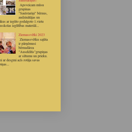
Apsveicam mūsu
grupinas
"Saulstariņi" bērnus,
audzinātājas un
ākus ar iegūto godalgoto 1.vietu
sskolas izglītības materiāl...
Ziemassvētki 2023
Ziemassvētku sajūta
ir pārņēmusi
bērnudārza
"Auseklītis"grupiņas
ar siltumu un prieku.
i ar desgmi acīs rotāja savas
iņas...