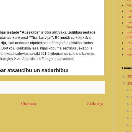
Nod
Era
Paš
Pirm
pro
bas iestāde “Auseklītis” ir otrā aktīvākā izglītības iestāde
Inf
(dar
ākšanas konkursā “Tīrai Latvijai”. Bērnudārza kolektīvs
Pri
iju,
tikai nedaudz atpaliekot no Zemgalē aktīvākās skolas –
(368 kg). Konkursā iesaistījās kopumā septiņas Jēkabpils
PII
rām kopā izdevies savākt 611,9 kilogramus izlietotu bateriju.
Era
rindojies 2.vietā no visiem Zemgales novadiem.
Emuār
ar atsaucību un sadarbību!
20
►
20
▼
►
►
Sākumlapa
Vecāka ziņa
►
►
►
►