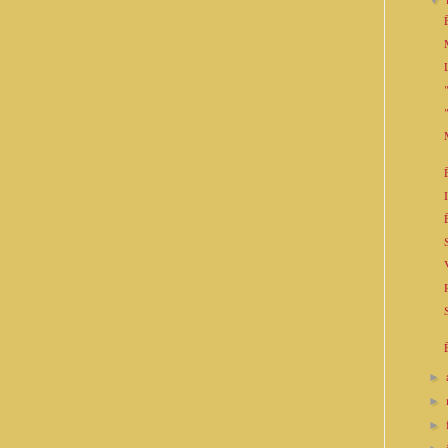
▼
►
►
►