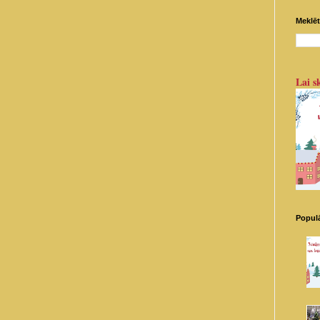
Meklēt
Lai sk
Populā