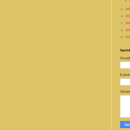
►
20
►
20
►
20
►
20
►
20
►
Sazinā
Nosau
E-past
Ziņoj