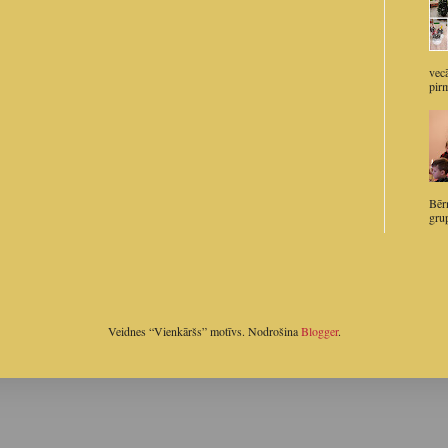
vec
pirm
Bērn
grup
Veidnes “Vienkāršs” motīvs. Nodrošina
Blogger
.