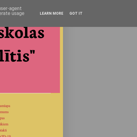
 user-agent
nerate usage
LEARN MORE
GOT IT
skolas
ītis"
umlapa
 mums
pas
ākiem
takti
VID-19