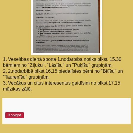
1. Veselības dienā sporta 1.nodarbība notiks plkst. 15.30
bērniem no "Zīļuku", "Lāsīšu" un "Puķīšu" grupiņām.
2. 2.nodarbībā plkst.16.15 piedalīsies bērni no "Bitīšu" un
"Taurenīšu" grupiņām.
3. Vecākus un citus interesentus gaidīsim no plkst.17.15
mūzikas zālē.
Kopīgot