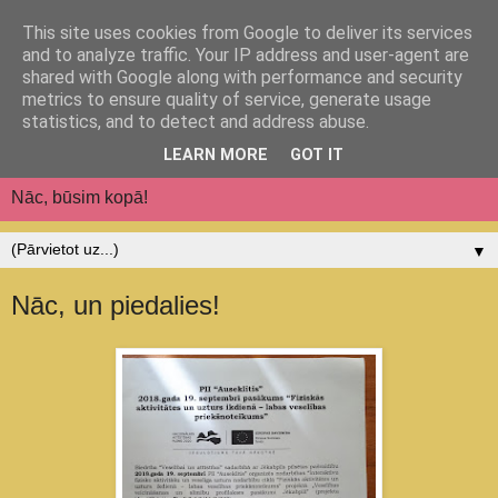
This site uses cookies from Google to deliver its services
Jēkabpils pilsētas
and to analyze traffic. Your IP address and user-agent are
shared with Google along with performance and security
pirmsskolas izglītības
metrics to ensure quality of service, generate usage
statistics, and to detect and address abuse.
iestāde "Auseklītis"
LEARN MORE
GOT IT
Nāc, būsim kopā!
▼
Nāc, un piedalies!