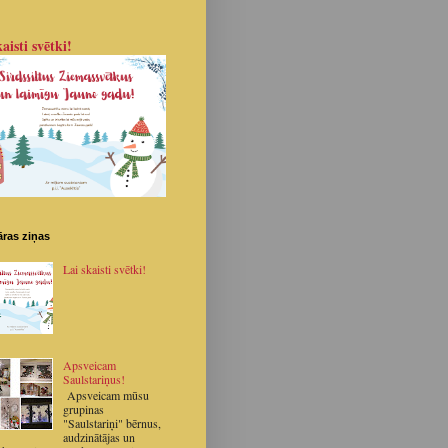
aisti svētki!
ras ziņas
Lai skaisti svētki!
Apsveicam
Saulstariņus!
Apsveicam mūsu
grupinas
"Saulstariņi" bērnus,
audzinātājas un