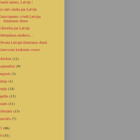
Daudz laimes, Latvija !
Ko mēs zinām par Latviju
Gatavojamies svinēt Latvijas
dzimšanas dienu
Viktorīna par Latviju
Mārtiņdiena atnākusi....
Dāvana Latvijai dzimšanas dienā
Gatavosim ierakumu sveces
oktobris
(11)
septembris
(9)
augusts
(1)
jūnijs
(1)
maijs
(14)
aprīlis
(13)
marts
(11)
februāris
(13)
janvāris
(7)
21
(66)
20
(51)