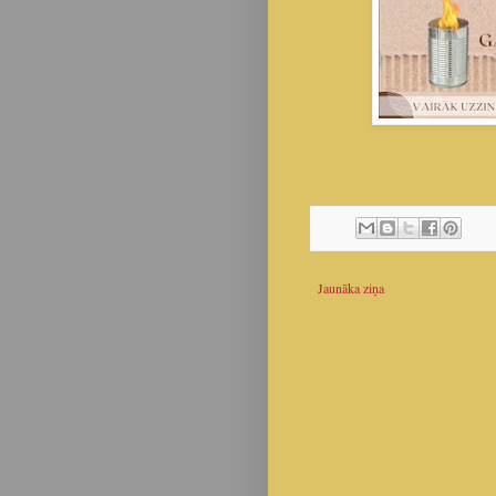
Jaunāka ziņa