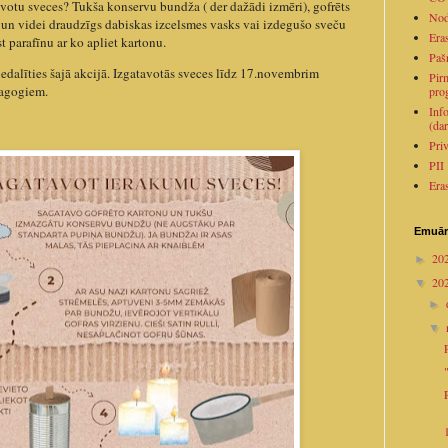
avotu sveces? Tukša konservu bundža ( der dažādi izmēri), gofrēts
Nod
s un videi draudzīgs dabiskas izcelsmes vasks vai izdegušo sveču
Era
t parafīnu ar ko apliet kartonu.
Paš
edalīties šajā akcijā. Izgatavotās sveces līdz 17.novembrim
Pirm
dagogiem.
pro
Inf
(dar
Pri
PII
Era
Emuār
20
►
20
▼
►
▼