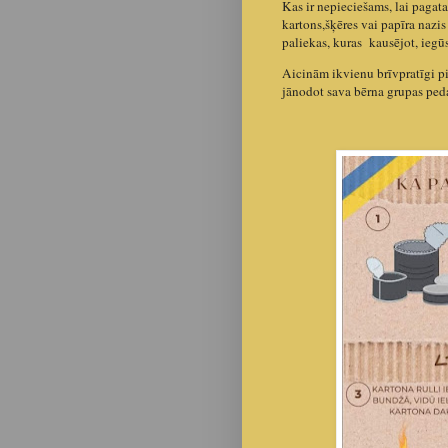
Kas ir nepieciešams, lai pagat
kartons,šķēres vai papīra nazi
paliekas, kuras kausējot, iegūs
Aicinām ikvienu brīvpratīgi pi
jānodot sava bērna grupas pe