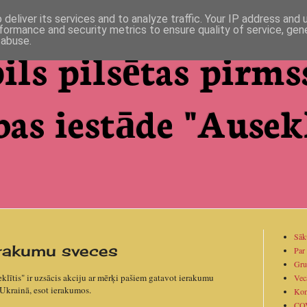
deliver its services and to analyze traffic. Your IP address and
formance and security metrics to ensure quality of service, ge
 abuse.
ils pilsētas pirms
bas iestāde "Ausekl
Sāk
rakumu sveces
Par
Gru
eklītis" ir uzsācis akciju ar mērķi pašiem gatavot ierakumu
Vec
 Ukrainā, esot ierakumos.
Kon
CO