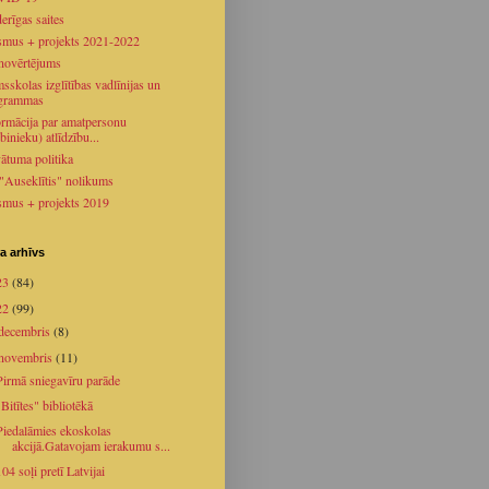
erīgas saites
smus + projekts 2021-2022
novērtējums
sskolas izglītības vadlīnijas un
grammas
ormācija par amatpersonu
binieku) atlīdzību...
vātuma politika
 "Auseklītis" nolikums
smus + projekts 2019
a arhīvs
23
(84)
22
(99)
decembris
(8)
novembris
(11)
Pirmā sniegavīru parāde
"Bitītes" bibliotēkā
Piedalāmies ekoskolas
akcijā.Gatavojam ierakumu s...
104 soļi pretī Latvijai