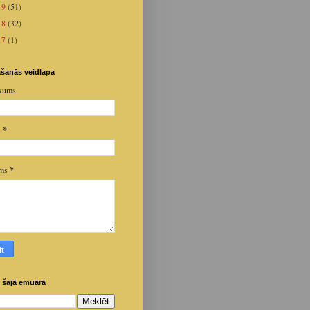
19
(51)
18
(32)
17
(1)
šanās veidlapa
kums
s
*
ums
*
 šajā emuārā