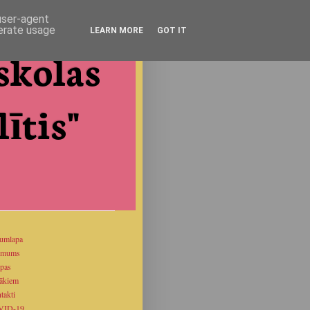
 user-agent
nerate usage
LEARN MORE
GOT IT
skolas
ītis"
umlapa
 mums
pas
ākiem
takti
VID-19