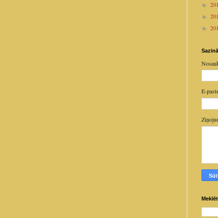
20
►
20
►
20
►
Sazinā
Nosau
E-past
Ziņoj
Meklēt