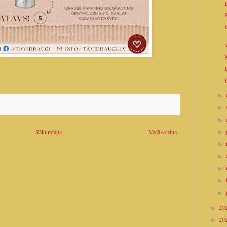
►
►
►
Sākumlapa
Vecāka ziņa
►
►
►
►
►
►
20
►
20
►