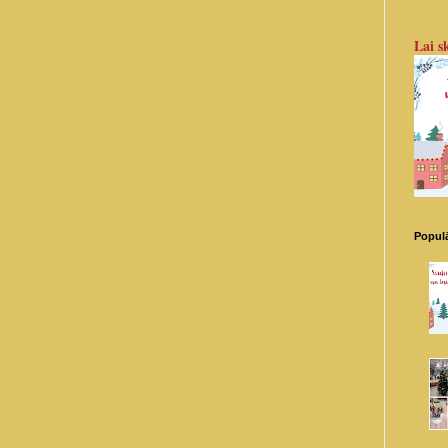
Lai sk
Populā