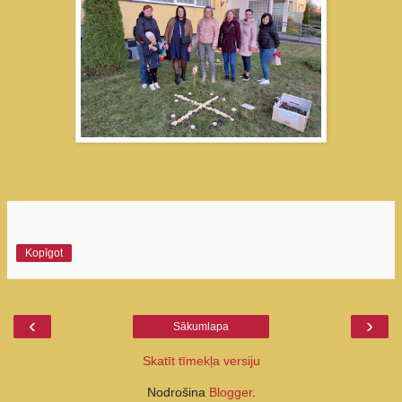
Kopīgot
‹
›
Sākumlapa
Skatīt tīmekļa versiju
Nodrošina
Blogger
.