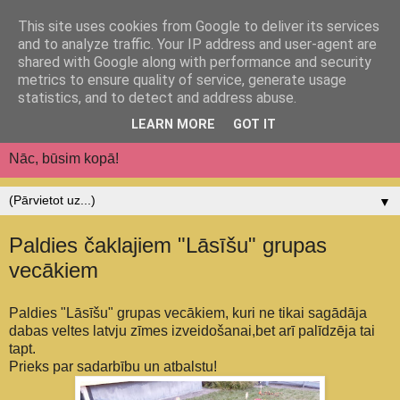
This site uses cookies from Google to deliver its services
Jēkabpils pilsētas
and to analyze traffic. Your IP address and user-agent are
shared with Google along with performance and security
pirmsskolas izglītības
metrics to ensure quality of service, generate usage
statistics, and to detect and address abuse.
iestāde "Auseklītis"
LEARN MORE
GOT IT
Nāc, būsim kopā!
▼
Paldies čaklajiem "Lāsīšu" grupas
vecākiem
Paldies "Lāsīšu" grupas vecākiem, kuri ne tikai sagādāja
dabas veltes latvju zīmes izveidošanai,bet arī palīdzēja tai
tapt.
Prieks par sadarbību un atbalstu!