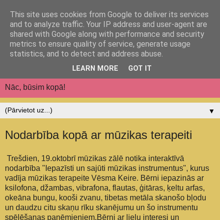
This site uses cookies from Google to deliver its services
Jēkabpils pilsētas
and to analyze traffic. Your IP address and user-agent are
shared with Google along with performance and security
pirmsskolas izglītības
metrics to ensure quality of service, generate usage
statistics, and to detect and address abuse.
iestāde "Auseklītis"
LEARN MORE
GOT IT
Nāc, būsim kopā!
▼
Nodarbība kopā ar mūzikas terapeiti
Trešdien, 19.oktobrī mūzikas zālē notika interaktīvā
nodarbība "Iepazīsti un sajūti mūzikas instrumentus", kurus
vadīja mūzikas terapeite Vēsma Keire. Bērni iepazinās ar
ksilofona, džambas, vibrafona, flautas, ģitāras, ķeltu arfas,
okeāna bungu, kooši zvanu, tibetas metāla skanošo bļodu
un daudzu citu skaņu rīku skanējumu un šo instrumentu
spēlēšanas paņēmieniem.Bērni ar lielu interesi un