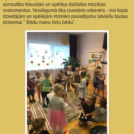
aizrautību klausījās un spēlēja dažādos mūzikas
instrumentus. Noslēgumā tika izveidots orķestris - visi kopā
dziedājām un spēlējām ritmisko pavadījumu latviešu tautas
dziesmai " Bēdu manu lielu bēdu".