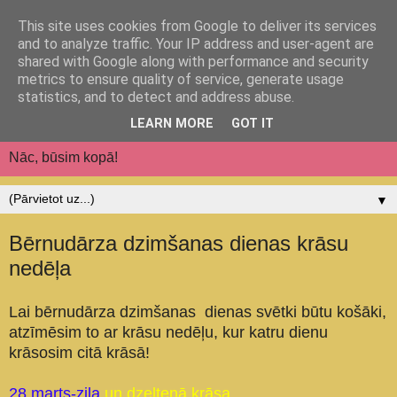
This site uses cookies from Google to deliver its services
Jēkabpils pilsētas
and to analyze traffic. Your IP address and user-agent are
shared with Google along with performance and security
pirmsskolas izglītības
metrics to ensure quality of service, generate usage
statistics, and to detect and address abuse.
iestāde "Auseklītis"
LEARN MORE
GOT IT
Nāc, būsim kopā!
▼
Bērnudārza dzimšanas dienas krāsu
nedēļa
Lai bērnudārza dzimšanas dienas svētki būtu košāki,
atzīmēsim to ar krāsu nedēļu, kur katru dienu
krāsosim citā krāsā!
28.marts-zila
un dzeltenā krāsa.