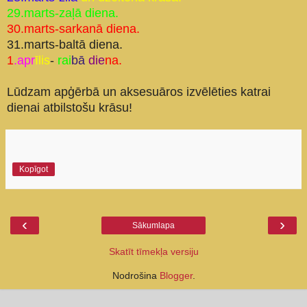
29.marts-zaļā diena.
30.marts-sarkanā diena.
31.marts-baltā diena.
1
.apr
īlis
-
rai
bā
die
na.
Lūdzam apģērbā un aksesuāros izvēlēties katrai
dienai atbilstošu krāsu!
Kopīgot
‹
›
Sākumlapa
Skatīt tīmekļa versiju
Nodrošina
Blogger
.