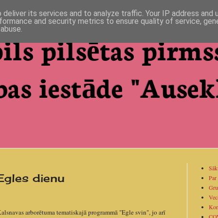
deliver its services and to analyze traffic. Your IP address and
formance and security metrics to ensure quality of service, ge
 abuse.
ils pilsētas pirms
bas iestāde "Ausekl
Sāk
 Egles dienu
Par
Gru
Vec
Kon
lsnavas arborētuma tematiskajā programmā "Egle svin", jo arī
CO