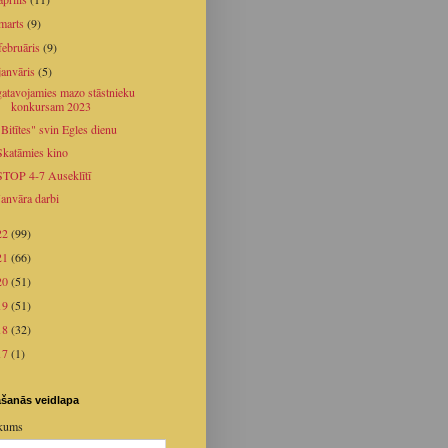
marts
(9)
februāris
(9)
janvāris
(5)
gatavojamies mazo stāstnieku
konkursam 2023
"Bitītes" svin Egles dienu
Skatāmies kino
STOP 4-7 Auseklītī
Janvāra darbi
22
(99)
21
(66)
20
(51)
19
(51)
18
(32)
17
(1)
šanās veidlapa
kums