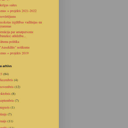
erīgas saites
smus + projekts 2021-2022
novērtējums
sskolas izglītības vadlīnijas un
grammas
ormācija par amatpersonu
binieku) atlīdzību...
vātuma politika
 "Auseklītis" nolikums
smus + projekts 2019
a arhīvs
23
(84)
decembris
(4)
novembris
(12)
oktobris
(8)
septembris
(7)
augusts
(1)
jūnijs
(7)
maijs
(11)
aprīlis
(11)