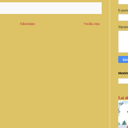
E-past
Sākumlapa
Vecāka ziņa
Ziņoj
Meklēt
Lai sk