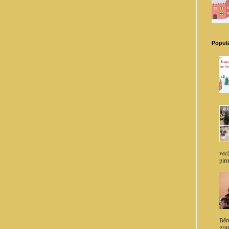
Populā
vec
pirm
Bērn
grup