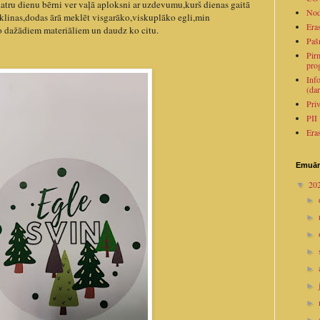
atru dienu bērni ver vaļā aploksni ar uzdevumu,kurš dienas gaitā
Nod
sēklinas,dodas ārā meklēt visgarāko,viskuplāko egli,min
Era
o dažādiem materiāliem un daudz ko citu.
Paš
Pirm
pro
Inf
(dar
Pri
PII
Era
Emuār
20
▼
►
►
►
►
►
►
►