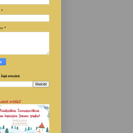
s
*
ums
*
 šajā emuārā
aisti svētki!