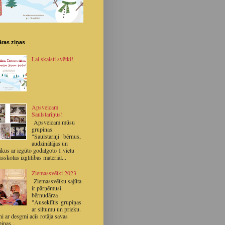
ras ziņas
Lai skaisti svētki!
Apsveicam
Saulstariņus!
Apsveicam mūsu
grupinas
"Saulstariņi" bērnus,
audzinātājas un
ākus ar iegūto godalgoto 1.vietu
sskolas izglītības materiāl...
Ziemassvētki 2023
Ziemassvētku sajūta
ir pārņēmusi
bērnudārza
"Auseklītis"grupiņas
ar siltumu un prieku.
i ar desgmi acīs rotāja savas
iņas...