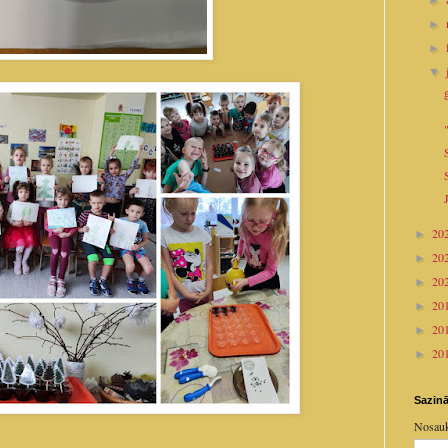
►
►
►
▼
20
►
20
►
20
►
20
►
20
►
20
►
Sazinā
Nosau