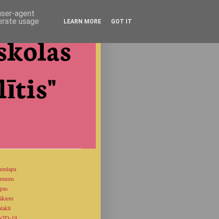
 user-agent
nerate usage
LEARN MORE
GOT IT
skolas
ītis"
umlapa
 mums
pas
ākiem
takti
VID-19