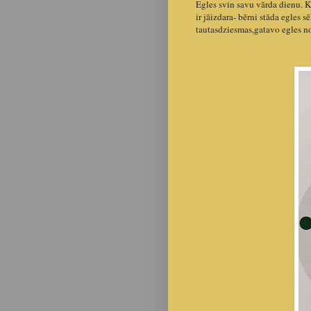
Egles svin savu vārda dienu. K
ir jāizdara- bērni stāda egles 
tautasdziesmas,gatavo egles n