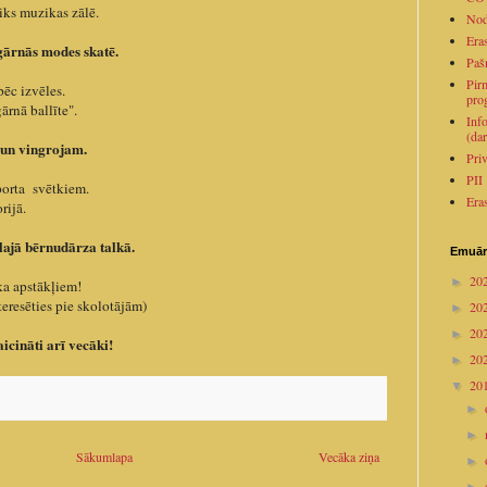
iks muzikas zālē.
Nod
Era
čgārnās modes skatē.
Paš
Pirm
pēc izvēles.
pro
ārnā ballīte".
Inf
(dar
 un vingrojam.
Pri
PII
Sporta svētkiem.
Era
rijā.
elajā bērnudārza talkā.
Emuār
20
►
ika apstākļiem!
teresēties pie skolotājām)
20
►
20
►
cināti arī vecāki!
20
►
20
▼
►
►
Sākumlapa
Vecāka ziņa
►