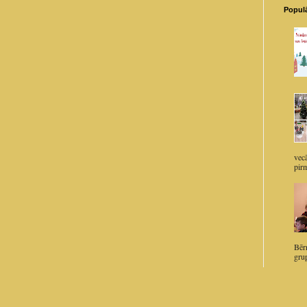
Populā
vec
pirm
Bērn
grup