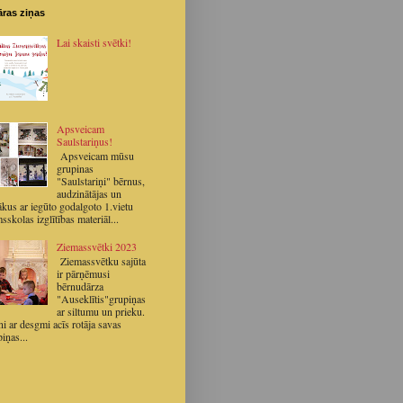
ras ziņas
Lai skaisti svētki!
Apsveicam
Saulstariņus!
Apsveicam mūsu
grupinas
"Saulstariņi" bērnus,
audzinātājas un
ākus ar iegūto godalgoto 1.vietu
sskolas izglītības materiāl...
Ziemassvētki 2023
Ziemassvētku sajūta
ir pārņēmusi
bērnudārza
"Auseklītis"grupiņas
ar siltumu un prieku.
i ar desgmi acīs rotāja savas
iņas...