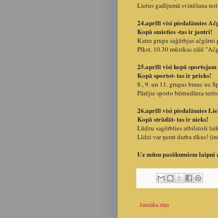
Lietus gadījumā svinēšana not
24.aprīlī visi piedalāmies A
Kopā smieties -tas ir jautri!
Katra grupa saģērbjas ačgārni 
Plkst. 10.30 mūzikas zālē "Ačg
25.aprīlī visi kopā sportojam
Kopā sportot- tas ir prieks!
8., 9. un 11. grupas brauc uz 
Pārējie sporto bērnudārza terito
26.aprīlī visi piedalāmies Li
Kopā strādāt- tas ir nieks!
Lūdzu sagērbties atbilstoši la
Līdzi var ņemt darba rīkus! (in
Uz mūsu pasākumiem laipni ai
Jaunāka ziņa