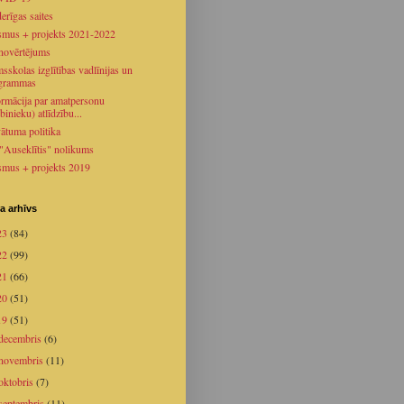
erīgas saites
smus + projekts 2021-2022
novērtējums
sskolas izglītības vadlīnijas un
grammas
ormācija par amatpersonu
binieku) atlīdzību...
vātuma politika
 "Auseklītis" nolikums
smus + projekts 2019
a arhīvs
23
(84)
22
(99)
21
(66)
20
(51)
19
(51)
decembris
(6)
novembris
(11)
oktobris
(7)
septembris
(11)