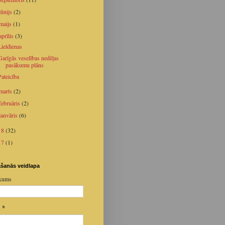
jūnijs
(2)
maijs
(1)
aprīlis
(3)
Lieldienas
Garīgās veselības nedēļas
pasākumu plāns
Pateicība
marts
(2)
februāris
(2)
janvāris
(6)
18
(32)
17
(1)
šanās veidlapa
kums
s
*