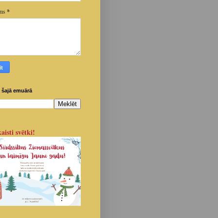
ums
*
 šajā emuārā
aisti svētki!