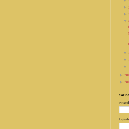
►
►
►
▼
►
►
►
20
►
20
►
Sazinā
Nosau
E-past