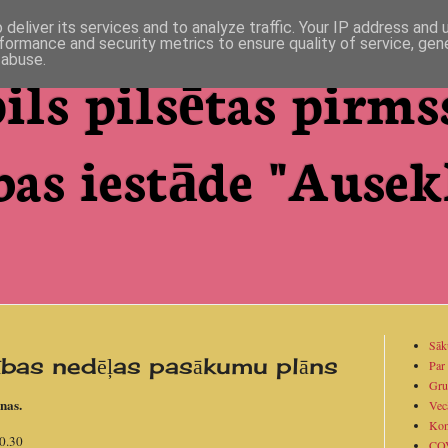
deliver its services and to analyze traffic. Your IP address and
formance and security metrics to ensure quality of service, ge
 abuse.
ils pilsētas pirms
bas iestāde "Ausekl
Sāk
ības nedēļas pasākumu plāns
Par
Gru
nas.
Vec
Kon
10.30
CO