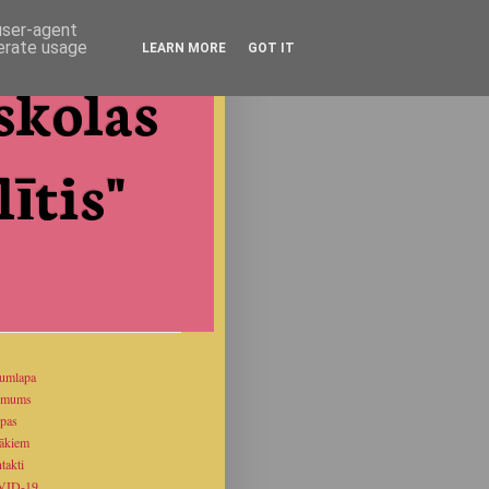
 user-agent
nerate usage
LEARN MORE
GOT IT
skolas
ītis"
umlapa
 mums
pas
ākiem
takti
VID-19