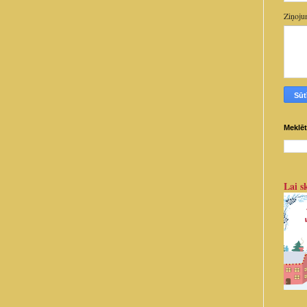
Ziņoj
Meklēt
Lai sk