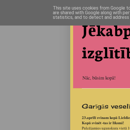
This site uses cookies from Google to 
are shared with Google along with per
statistics, and to detect and address
Jēkabp
izglītī
Nāc, būsim kopā!
Garīgās vesel
23.aprīlī svinam kopā Lieldie
Kopā svinēt -tas ir līksmi!
Pulcējamies ugunskura vietā 