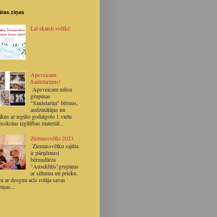
ras ziņas
Lai skaisti svētki!
Apsveicam
Saulstariņus!
Apsveicam mūsu
grupinas
"Saulstariņi" bērnus,
audzinātājas un
ākus ar iegūto godalgoto 1.vietu
sskolas izglītības materiāl...
Ziemassvētki 2023
Ziemassvētku sajūta
ir pārņēmusi
bērnudārza
"Auseklītis"grupiņas
ar siltumu un prieku.
i ar desgmi acīs rotāja savas
iņas...