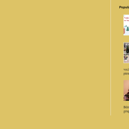
Populā
vec
pirm
Bērn
grup