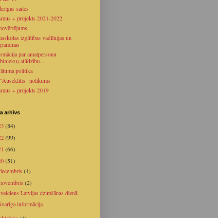
erīgas saites
smus + projekts 2021-2022
novērtējums
sskolas izglītības vadlīnijas un
grammas
ormācija par amatpersonu
binieku) atlīdzību...
vātuma politika
 "Auseklītis" nolikums
smus + projekts 2019
a arhīvs
23
(84)
22
(99)
21
(66)
20
(51)
decembris
(4)
novembris
(2)
sveiciens Latvijas dzimšānas dienā
Svarīga informācija