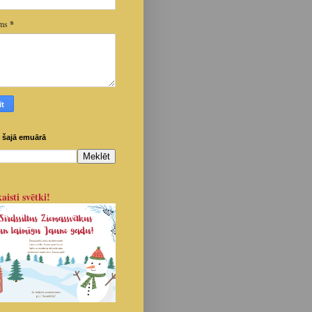
ums
*
 šajā emuārā
aisti svētki!