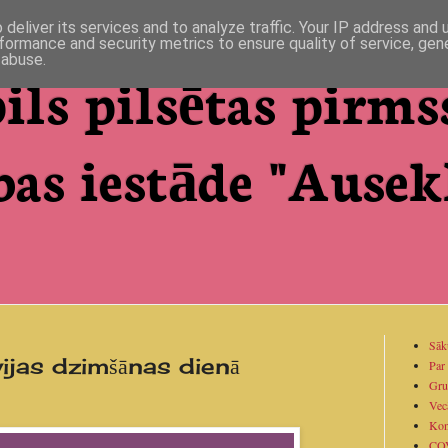
deliver its services and to analyze traffic. Your IP address and
formance and security metrics to ensure quality of service, ge
 abuse.
ils pilsētas pirms
bas iestāde "Ausekl
Sāk
vijas dzimšānas dienā
Par
Gru
Vec
Kon
CO