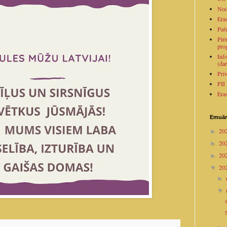
Nod
Era
Paš
Pirm
pro
Inf
(dar
Pri
PII
Era
Emuār
20
►
20
►
20
►
20
▼
►
▼