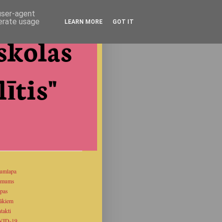
 user-agent
nerate usage
LEARN MORE
GOT IT
skolas
ītis"
umlapa
 mums
pas
ākiem
takti
VID-19