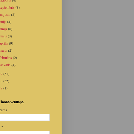
oktobris
(4)
septembris
(8)
augusts
(3)
jūlijs
(4)
jūnijs
(6)
maijs
(3)
aprīlis
(9)
marts
(2)
februāris
(2)
janvāris
(4)
19
(51)
18
(32)
17
(1)
šanās veidlapa
kums
s
*