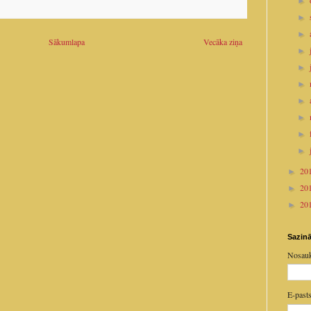
►
►
►
Sākumlapa
Vecāka ziņa
►
►
►
►
►
►
►
20
►
20
►
20
►
Sazinā
Nosau
E-past