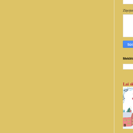
Ziņoj
Meklēt
Lai sk